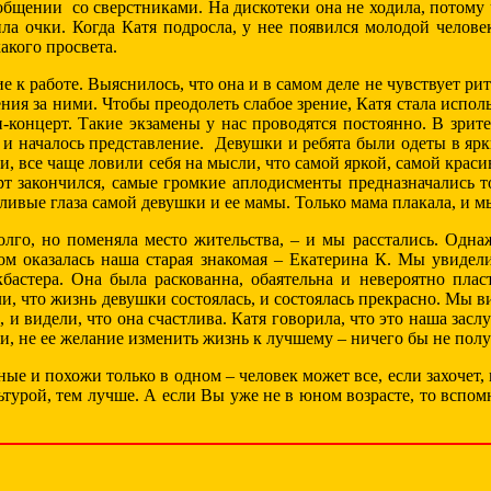
общении со сверстниками. На дискотеки она не ходила, потому 
ла очки. Когда Катя подросла, у нее появился молодой челов
какого просвета.
 к работе. Выяснилось, что она и в самом деле не чувствует ри
ия за ними. Чтобы преодолеть слабое зрение, Катя стала испол
-концерт. Такие экзамены у нас проводятся постоянно. В зрит
, и началось представление. Девушки и ребята были одеты в яр
и, все чаще ловили себя на мысли, что самой яркой, самой крас
ерт закончился, самые громкие аплодисменты предназначались 
стливые глаза самой девушки и ее мамы. Только мама плакала, и м
долго, но поменяла место жительства, – и мы расстались. Одн
м оказалась наша старая знакомая – Екатерина К. Мы увидел
кбастера. Она была раскованна, обаятельна и невероятно плас
, что жизнь девушки состоялась, и состоялась прекрасно. Мы ви
 и видели, что она счастлива. Катя говорила, что это наша засл
и, не ее желание изменить жизнь к лучшему – ничего бы не полу
е и похожи только в одном – человек может все, если захочет,
турой, тем лучше. А если Вы уже не в юном возрасте, то вспом