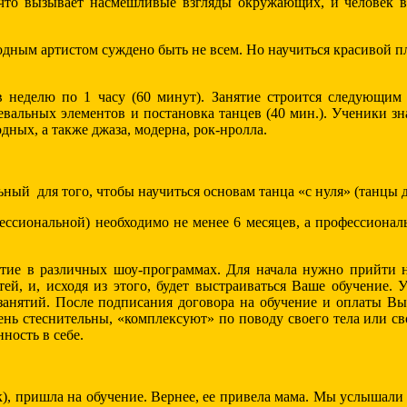
 что вызывает насмешливые взгляды окружающих, и человек в
одным артистом суждено быть не всем. Но научиться красивой п
в неделю по 1 часу (60 минут). Занятие строится следующим 
евальных элементов и постановка танцев (40 мин.). Ученики зн
дных, а также джаза, модерна, рок-нролла.
ьный для того, чтобы научиться основам танца «с нуля» (танцы
ссиональной) необходимо не менее 6 месяцев, а профессиональ
стие в различных шоу-программах. Для начала нужно прийти н
тей, и, исходя из этого, будет выстраиваться Ваше обучение.
занятий. После подписания договора на обучение и оплаты Вы
ень стеснительны, «комплексуют» по поводу своего тела или с
ность в себе.
к), пришла на обучение. Вернее, ее привела мама. Мы услышали 