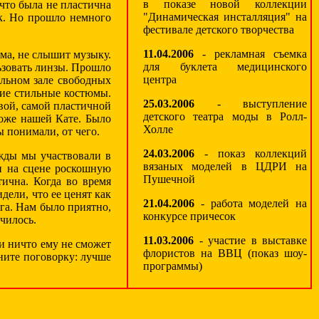
в показе новой коллекции
что была не пластична
"Динамическая инсталляция" на
ек. Но прошло немного
фестивале детского творчества
11.04.2006
- рекламная съемка
тма, не слышит музыку.
для буклета медицинского
ьзовать линзы. Прошло
центра
ельном зале свободных
кие стильные костюмы.
25.03.2006
- выступление
ивой, самой пластичной
детского театра моды в Ролл-
тоже нашей Кате. Было
Холле
ы понимали, от чего.
24.03.2006
- показ коллекций
ажды мы участвовали в
вязаных моделей в ЦДРИ на
и на сцене роскошную
Пушечной
тична. Когда во время
дели, что ее ценят как
21.04.2006
- работа моделей на
уга. Нам было приятно,
конкурсе причесок
чилось.
11.03.2006
- участие в выставке
 и ничто ему не сможет
флористов на ВВЦ (показ шоу-
ните поговорку: лучше
программы)