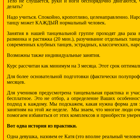
Тело не слушается, руки и ноги беспорядочно двигаются,
делать?
Надо учиться. Спокойно, кропотливо, целенаправленно. Нар
танцу может КАЖДЫЙ нормальный человек.
Занятия в нашей танцевальной группе проходят два раза 
разминка и растяжка (20 мин.), разучивание отдельных танц
современных клубных танцев, эстрадных, классических, наро
Возможны также индивидуальные занятия.
Курс рассчитан как минимум на 3 месяца. Этот срок оптимал
Для более основательной подготовки (фактически полупрофе
месяцев.
Для учеников предусмотрена танцевальная практика и уча
бесплатное. Это не отбор, а определение Ваших особеннос
подход к каждому. Мы подскажем, какая нужна форма для 
занятиям на этой же неделе. Мы знаем, что многие люди оч
помогаем избавиться от этих комплексов и приобрести уверен
Вот одна история из практики.
Одна девушка, назовем ее Катя (это вполне реальный челове