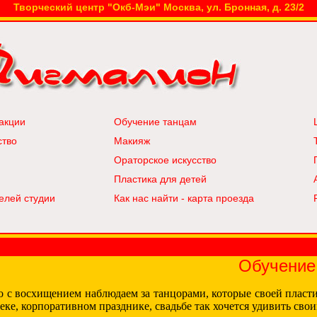
Творческий центр "Окб-Мэи" Москва, ул. Бронная, д. 23/2
акции
Обучение танцам
ство
Макияж
Ораторское искусство
Пластика для детей
елей студии
Как нас найти - карта проезда
Обучение
то с восхищением наблюдаем за танцорами, которые своей пласт
еке, корпоративном празднике, свадьбе так хочется удивить своим