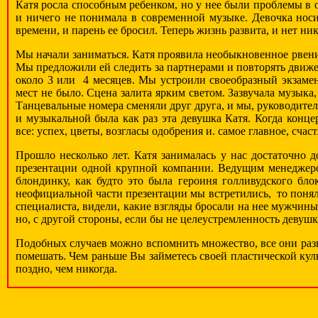
Катя росла способным ребенком, но у нее были проблемы в 
и ничего не понимала в современной музыке. Девочка носи
времени, и парень ее бросил. Теперь жизнь развита, и нет ни
Мы начали заниматься. Катя проявила необыкновенное рвение
Мы предложили ей следить за партнерами и повторять движен
около 3 или 4 месяцев. Мы устроили своеобразный экзамен
мест не было. Сцена залита ярким светом. Зазвучала музыка
Танцевальные номера сменяли друг друга, и мы, руководител
и музыкальной была как раз эта девушка Катя. Когда конц
все: успех, цветы, возгласы одобрения и. самое главное, сча
Прошло несколько лет. Катя занималась у нас достаточно 
презентации одной крупной компании. Ведущим менеджеро
блондинку, как будто это была героиня голливудского бло
неофициальной части презентации мы встретились, то поняли
специалиста, видели, какие взгляды бросали на нее мужчины,
но, с другой стороны, если бы не целеустремленность девушк
Подобных случаев можно вспомнить множество, все они разны
помешать. Чем раньше Вы займетесь своей пластической куль
поздно, чем никогда.