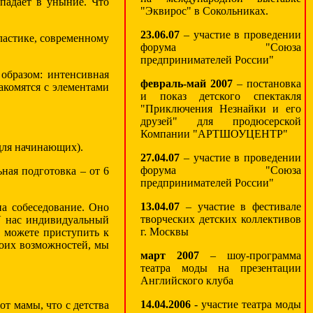
падает в уныние. Что
"Эквирос" в Сокольниках.
23.06.07
– участие в проведении
ластике, современному
форума "Союза
предпринимателей России"
образом: интенсивная
февраль-май 2007
– постановка
акомятся с элементами
и показ детского спектакля
"Приключения Незнайки и его
друзей" для продюсерской
Компании "АРТШОУЦЕНТР"
 для начинающих).
27.04.07
– участие в проведении
форума "Союза
ная подготовка – от 6
предпринимателей России"
13.04.07
– участие в фестивале
а собеседование. Оно
творческих детских коллективов
 У нас индивидуальный
г. Москвы
 можете приступить к
воих возможностей, мы
март 2007
– шоу-программа
театра моды на презентации
Английского клуба
14.04.2006
- участие театра моды
от мамы, что с детства